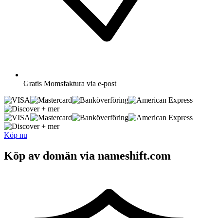
Gratis
Momsfaktura via e-post
+ mer
+ mer
Köp nu
Köp av domän via nameshift.com