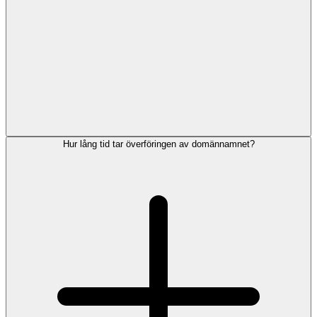
Hur lång tid tar överföringen av domännamnet?