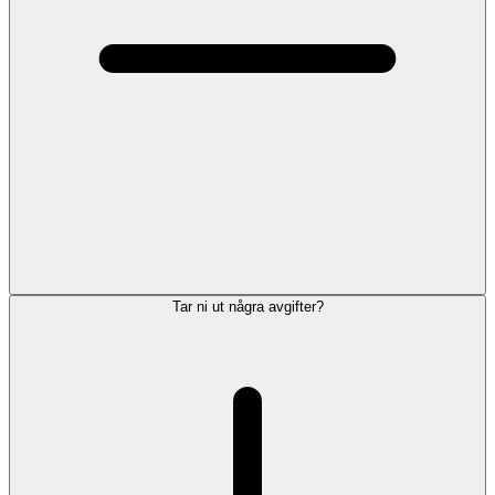
Tar ni ut några avgifter?